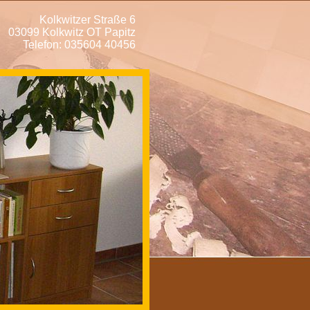
Kolkwitzer Straße 6
03099 Kolkwitz OT Papitz
Telefon: 035604 40456